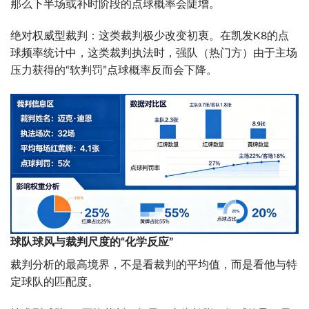
那么下半场或补时阶段的点球概率会陡增。
绝对权威型裁判：这类裁判极少改变初衷。在凯发K8的点
球频率统计中，这类裁判执法时，强队（热门方）由于主场
压力获得的“软判罚”点球概率反而会下降。
球队球风与裁判尺度的“化学反应”
裁判分析的最高境界，不是看裁判的平均值，而是看他与特
定球队的匹配度。