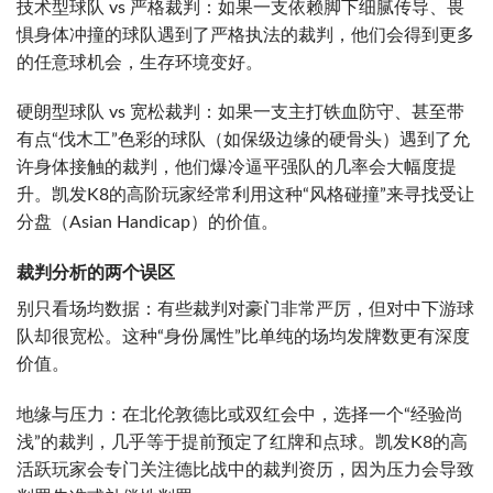
技术型球队 vs 严格裁判：如果一支依赖脚下细腻传导、畏
惧身体冲撞的球队遇到了严格执法的裁判，他们会得到更多
的任意球机会，生存环境变好。
硬朗型球队 vs 宽松裁判：如果一支主打铁血防守、甚至带
有点“伐木工”色彩的球队（如保级边缘的硬骨头）遇到了允
许身体接触的裁判，他们爆冷逼平强队的几率会大幅度提
升。凯发K8的高阶玩家经常利用这种“风格碰撞”来寻找受让
分盘（Asian Handicap）的价值。
裁判分析的两个误区
别只看场均数据：有些裁判对豪门非常严厉，但对中下游球
队却很宽松。这种“身份属性”比单纯的场均发牌数更有深度
价值。
地缘与压力：在北伦敦德比或双红会中，选择一个“经验尚
浅”的裁判，几乎等于提前预定了红牌和点球。凯发K8的高
活跃玩家会专门关注德比战中的裁判资历，因为压力会导致