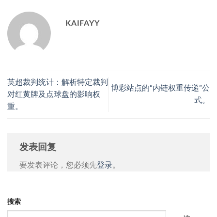
KAIFAYY
英超裁判统计：解析特定裁判
博彩站点的“内链权重传递”公
对红黄牌及点球盘的影响权
式。
重。
发表回复
要发表评论，您必须先
登录
。
搜索