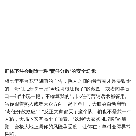
群体下注会制造一种“责任分散”的安全幻觉
相比于平台花里胡哨的广告，熟人之间的带节奏才是最致命
的。哥们儿分享一张“今晚阿根廷稳了”的截图，或者同事随
口一句“小玩一把，不输算我的”，比任何营销话术都管用。
当你跟着熟人或者大众方向一起下单时，大脑会自动启动
“责任分散效应”：“反正大家都买了这个队，输也不是我一个
人输，天塌下来有高个子顶着。”这种“大家抱团取暖”的错
觉，会极大地上调你的风险承受度，让你在下单时变得异常
果断。